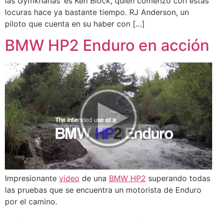
las Gymkhanas’ es Ken Block, quien comenzó con estas
locuras hace ya bastante tiempo. RJ Anderson, un
piloto que cuenta en su haber con […]
BMW HP2 Enduro en acción
Impresionante
video
de una
BMW HP2
superando todas
las pruebas que se encuentra un motorista de Enduro
por el camino.