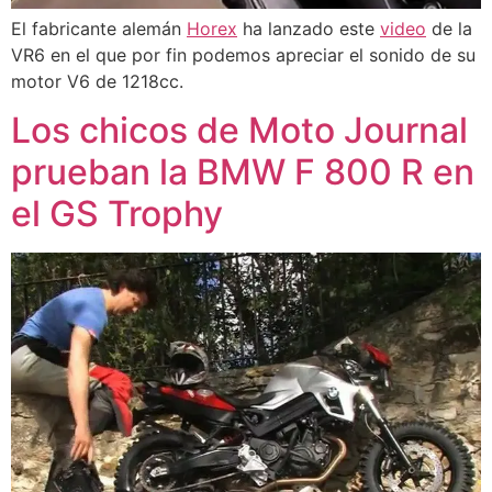
El fabricante alemán
Horex
ha lanzado este
video
de la
VR6 en el que por fin podemos apreciar el sonido de su
motor V6 de 1218cc.
Los chicos de Moto Journal
prueban la BMW F 800 R en
el GS Trophy