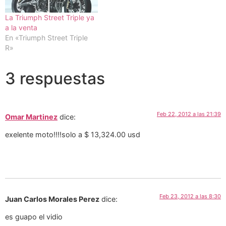
La Triumph Street Triple ya
a la venta
En «Triumph Street Triple
R»
3 respuestas
Feb 22, 2012 a las 21:39
Omar Martinez
dice:
exelente moto!!!!solo a $ 13,324.00 usd
Feb 23, 2012 a las 8:30
Juan Carlos Morales Perez
dice:
es guapo el vidio