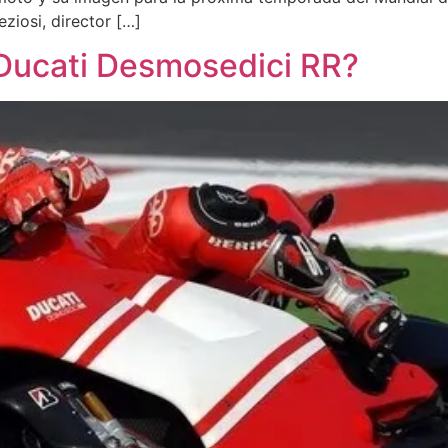
ziosi, director […]
 Ducati Desmosedici RR?