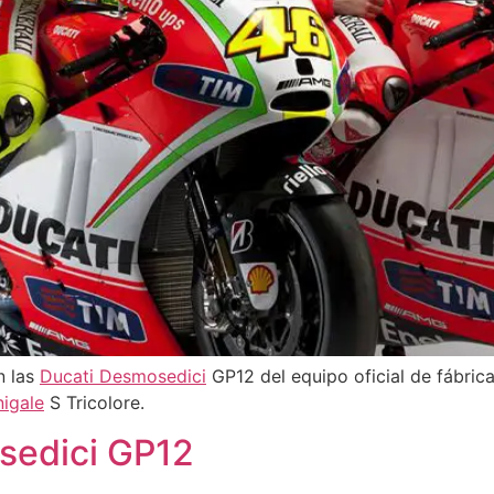
n las
Ducati Desmosedici
GP12 del equipo oficial de fábric
igale
S Tricolore.
osedici GP12