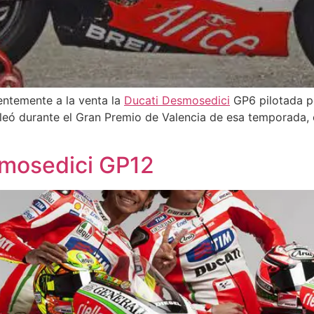
ntemente a la venta la
Ducati Desmosedici
GP6 pilotada po
pleó durante el Gran Premio de Valencia de esa temporada,
smosedici GP12