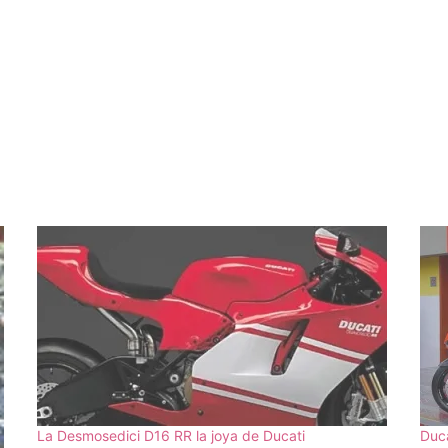
La Desmosedici D16 RR la joya de Ducati
Duca