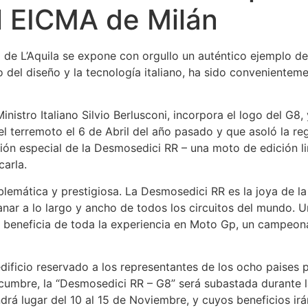
l EICMA de Milán
na de L’Aquila se expone con orgullo un auténtico ejemplo d
del diseño y la tecnología italiano, ha sido convenienteme
inistro Italiano Silvio Berlusconi, incorpora el logo del G8,
 terremoto el 6 de Abril del año pasado y que asoló la reg
rsión especial de la Desmosedici RR – una moto de edición 
arla.
mática y prestigiosa. La Desmosedici RR es la joya de la co
ganar a lo largo y ancho de todos los circuitos del mundo
e beneficia de toda la experiencia en Moto Gp, un campeo
dificio reservado a los representantes de los ocho paises 
la cumbre, la “Desmosedici RR – G8” será subastada durante l
á lugar del 10 al 15 de Noviembre, y cuyos beneficios irán