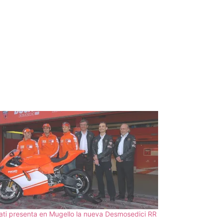
ti presenta en Mugello la nueva Desmosedici RR