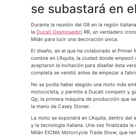
se subastará en e
Durante la reunión del G8 en la región italia
la
Ducati Desmosedici
RR, un verdadero icono 
Milán para lucir una decoración única.
El diseño, en el que ha colaborado el Primer M
cumbre en L’Aquila, la ciudad donde empezó el
aceptaron la invitación para diseñar ésta ve
completa se vendió antes de empezar a fabric
No se podía haber elegido una moto más emble
motocicleta, y permite a Ducati competir y 
Gp, la primera máquina de producción que s
la mano de Casey Stoner.
La moto se expondrá en L’Aquila, dentro del e
y la tecnología italiana. Una vez finalizada 
Milán EICMA Motorcycle Trade Show, que tendr