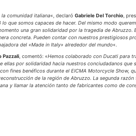
 la comunidad italiana
«, declaró
Gabriele Del Torchio
, pre
 G8 lo que somos capaces de hacer. Del mismo modo queremo
ento una gran solidaridad por la tragedia de Abruzzo. Ésta
era concreta. Pueden contar con nuestros prestigiosos pro
ajadora del «Made in Italy» alrededor del mundo
«.
o Pazzali
, comentó: «
Hemos colaborado con Ducati para tra
 ellas por solidaridad hacia nuestros conciudadanos que su
on fines benéficos durante el EICMA Motorcycle Show, que 
reconstrucción de la región de Abruzzo. La segunda razón 
aliana y llamar la atención tanto de fabricantes como de co