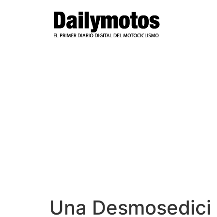
Ir
al
contenido
Una Desmosedici 