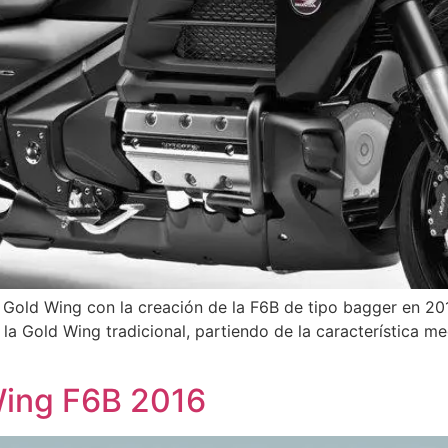
 Gold Wing con la creación de la F6B de tipo bagger en 20
 Gold Wing tradicional, partiendo de la característica mecá
ing F6B 2016