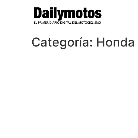
Ir
al
contenido
Categoría:
Honda 