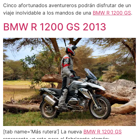
Cinco afortunados aventureros podrán disfrutar de un
viaje inolvidable a los mandos de una
BMW R 1200 GS
.
BMW R 1200 GS 2013
[tab name=’Más rutera’] La nueva
BMW R 1200 GS