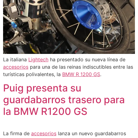
La italiana
Lightech
ha presentado su nueva línea de
accesorios
para una de las reinas indiscutibles entre las
turísticas polivalentes, la
BMW R 1200 GS
.
Puig presenta su
guardabarros trasero para
la BMW R1200 GS
La firma de
accesorios
lanza un nuevo guardabarros