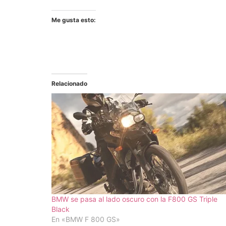
Me gusta esto:
Relacionado
BMW se pasa al lado oscuro con la F800 GS Triple
Black
En «BMW F 800 GS»