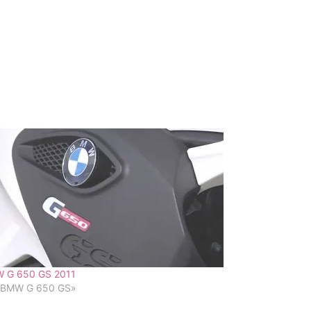
 G 650 GS 2011
«BMW G 650 GS»