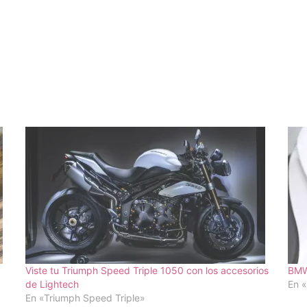
Viste tu Triumph Speed Triple 1050 con los accesorios
BMW
de Lightech
En 
En «Triumph Speed Triple»