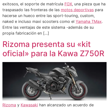
exitosos, el soporte de matrícula
FOX
, una pieza que ha
traspasado las fronteras de las
motos deportivas
para
hacerse un hueco entre las sport-touring, custom,
naked e incluso maxi scooters como el
Yamaha TMax
.
Entre las ventajas de este sistema -además de su
propia fabricación en […]
Rizoma presenta su «kit
oficial» para la Kawa Z750R
Rizoma
y
Kawasaki
han alcanzado un acuerdo de