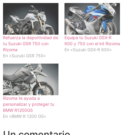
Refuerza la deportividad de
Equipa tu Suzuki GSX-R
tu Suzuki GSR 750 con
600 y 750 con el kit Rizoma
Rizoma
En «Suzuki GSX-R 600»
En «Suzuki GSR 750»
Rizoma te ayuda a
personalizar y proteger tu
BMW R1200GS
En «BMW R 1200 GS»
Un comentario