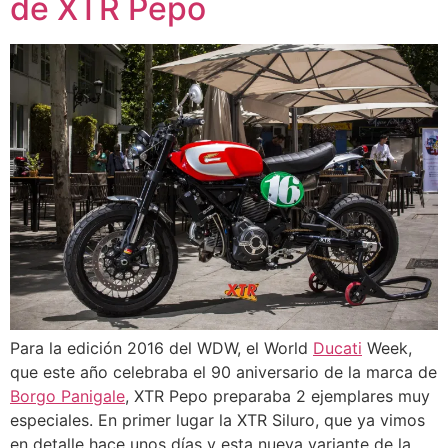
de XTR Pepo
Para la edición 2016 del WDW, el World
Ducati
Week,
que este año celebraba el 90 aniversario de la marca de
Borgo
Panigale
, XTR Pepo preparaba 2 ejemplares muy
especiales. En primer lugar la XTR Siluro, que ya vimos
en detalle hace unos días y esta nueva variante de la