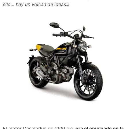
ello… hay un volcán de ideas.»
El motor Desmodue de 1.100 c.c.
era el empleado en la