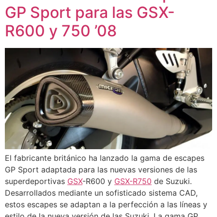
GP Sport para las GSX-
R600 y 750 ’08
El fabricante británico ha lanzado la gama de escapes
GP Sport adaptada para las nuevas versiones de las
superdeportivas
GSX
-R600 y
GSX-R750
de Suzuki.
Desarrollados mediante un sofisticado sistema CAD,
estos escapes se adaptan a la perfección a las líneas y
estilo de la nueva versión de las Suzuki. La gama GP