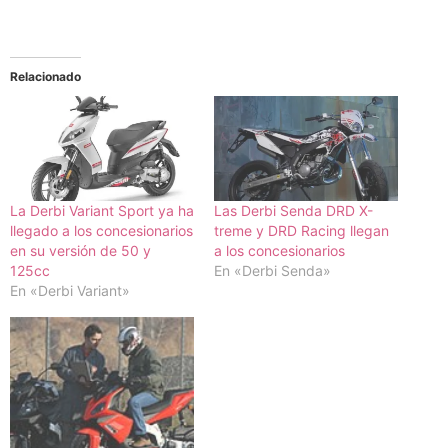
Relacionado
La Derbi Variant Sport ya ha
Las Derbi Senda DRD X-
llegado a los concesionarios
treme y DRD Racing llegan
en su versión de 50 y
a los concesionarios
125cc
En «Derbi Senda»
En «Derbi Variant»