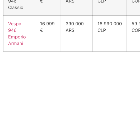
946
€
ARS
CLP
CO
Classic
Vespa
16.999
390.000
18.990.000
59.
946
€
ARS
CLP
CO
Emporio
Armani