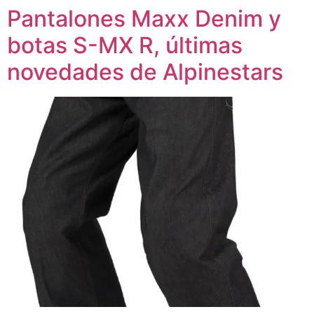
Pantalones Maxx Denim y
botas S-MX R, últimas
novedades de Alpinestars