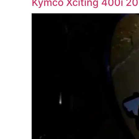
Kymco Xciting 400i 201