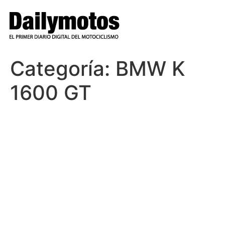
Ir
al
contenido
Categoría:
BMW K
1600 GT