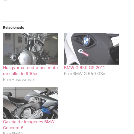
Relacionado
Husqvarna tendrá una moto
BMW G 650 GS 2011
de calle de 900cc
En «BMW G 650 GS»
En «Husqvarna»
Galería de Imágenes BMW
Concept 6
En «BMW»