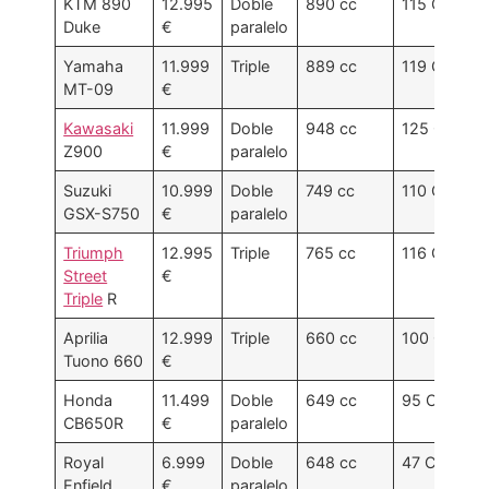
KTM 890
12.995
Doble
890 cc
115 CV
Duke
€
paralelo
Yamaha
11.999
Triple
889 cc
119 CV
MT-09
€
Kawasaki
11.999
Doble
948 cc
125 CV
Z900
€
paralelo
Suzuki
10.999
Doble
749 cc
110 CV
GSX-S750
€
paralelo
Triumph
12.995
Triple
765 cc
116 CV
Street
€
Triple
R
Aprilia
12.999
Triple
660 cc
100 CV
Tuono 660
€
Honda
11.499
Doble
649 cc
95 CV
CB650R
€
paralelo
Royal
6.999
Doble
648 cc
47 CV
Enfield
€
paralelo