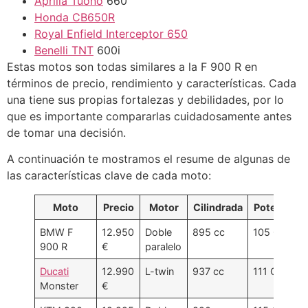
Aprilia Tuono
660
Honda CB650R
Royal Enfield Interceptor 650
Benelli TNT
600i
Estas motos son todas similares a la F 900 R en
términos de precio, rendimiento y características. Cada
una tiene sus propias fortalezas y debilidades, por lo
que es importante compararlas cuidadosamente antes
de tomar una decisión.
A continuación te mostramos el resume de algunas de
las características clave de cada moto:
Moto
Precio
Motor
Cilindrada
Potencia
BMW F
12.950
Doble
895 cc
105 CV
900 R
€
paralelo
Ducati
12.990
L-twin
937 cc
111 CV
Monster
€