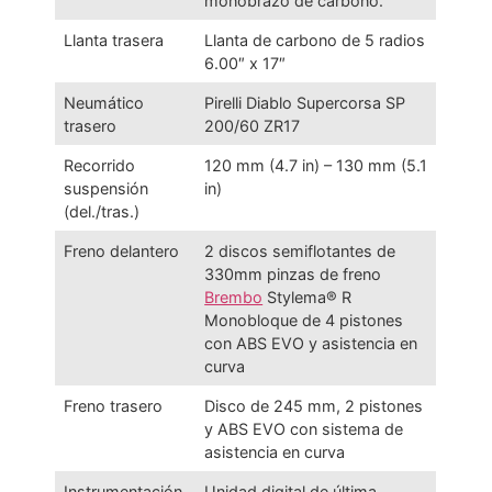
monobrazo de carbono.
Llanta trasera
Llanta de carbono de 5 radios
6.00″ x 17″
Neumático
Pirelli Diablo Supercorsa SP
trasero
200/60 ZR17
Recorrido
120 mm (4.7 in) – 130 mm (5.1
suspensión
in)
(del./tras.)
Freno delantero
2 discos semiflotantes de
330mm pinzas de freno
Brembo
Stylema® R
Monobloque de 4 pistones
con ABS EVO y asistencia en
curva
Freno trasero
Disco de 245 mm, 2 pistones
y ABS EVO con sistema de
asistencia en curva
Instrumentación
Unidad digital de última