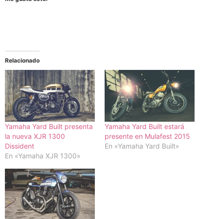
Relacionado
Yamaha Yard Built presenta
Yamaha Yard Built estará
la nueva XJR 1300
presente en Mulafest 2015
Dissident
En «Yamaha Yard Built»
En «Yamaha XJR 1300»