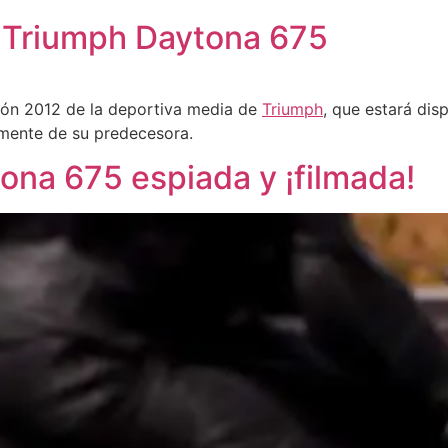
a Triumph Daytona 675
ión 2012 de la deportiva media de
Triumph
, que estará dis
amente de su predecesora.
ona 675 espiada y ¡filmada!