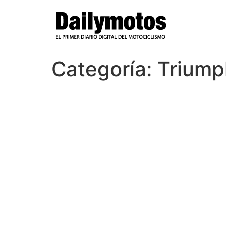
Ir
al
contenido
Categoría:
Triump