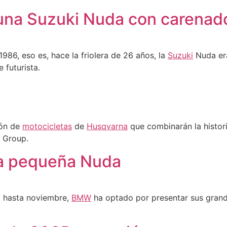
una Suzuki Nuda con carenado
986, eso es, hace la friolera de 26 años, la
Suzuki
Nuda era
futurista.
ión de
motocicletas
de
Husqvarna
que combinarán la histor
Group.
a pequeña Nuda
á hasta noviembre,
BMW
ha optado por presentar sus grand