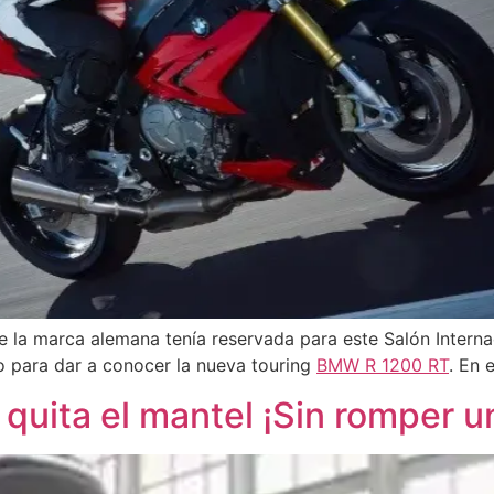
e la marca alemana tenía reservada para este Salón Intern
o para dar a conocer la nueva touring
BMW R 1200 RT
. En 
ita el mantel ¡Sin romper un