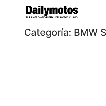
Ir
al
contenido
Categoría:
BMW S