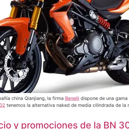
ñía china Qianjiang, la firma
Benelli
dispone de una gama 
02
tenemos la alternativa naked de media cilindrada de la 
recio y promociones de la BN 3