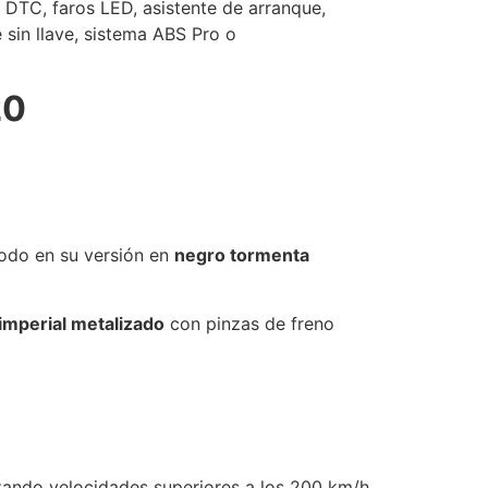
 DTC, faros LED, asistente de arranque,
sin llave, sistema ABS Pro o
20
odo en su versión en
negro tormenta
 imperial metalizado
con pinzas de freno
zando velocidades superiores a los 200 km/h.