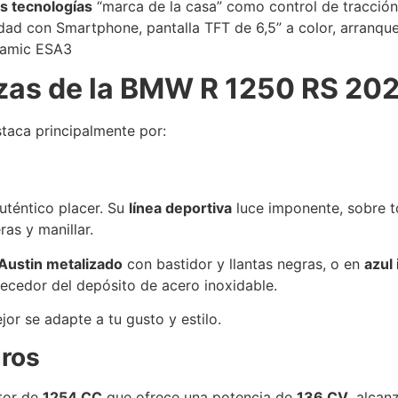
s tecnologías
“marca de la casa” como control de tracción
d con Smartphone, pantalla TFT de 6,5” a color, arranque 
namic ESA3
ezas de la BMW R 1250 RS 20
aca principalmente por:
uténtico placer. Su
línea deportiva
luce imponente, sobre t
ras y manillar.
 Austin metalizado
con bastidor y llantas negras, o en
azul
ecedor del depósito de acero inoxidable.
or se adapte a tu gusto y estilo.
dros
tor de
1254 CC
que ofrece una potencia de
136 CV
, alcan