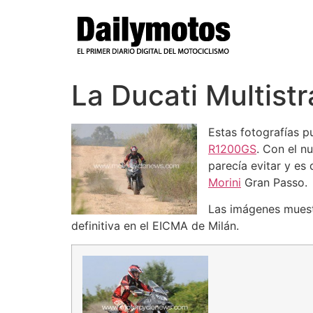
Ir
al
contenido
La Ducati Multist
Estas fotografías 
R1200GS
. Con el n
parecía evitar y es
Morini
Gran Passo.
Las imágenes muestr
definitiva en el EICMA de Milán.