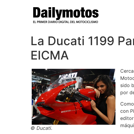
Ir
al
contenido
La Ducati 1199 Pa
EICMA
Cerca 
Motoci
sido 
por d
Como v
con P
edito
máqui
© Ducati.