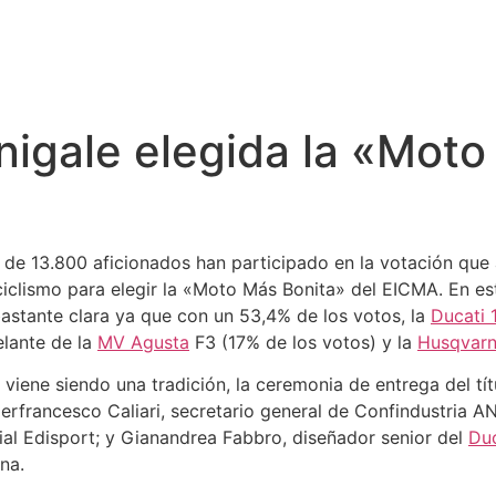
nigale elegida la «Moto
de 13.800 aficionados han participado en la votación que a
clismo para elegir la «Moto Más Bonita» del EICMA. En esta
bastante clara ya que con un 53,4% de los votos, la
Ducati 
elante de la
MV Agusta
F3 (17% de los votos) y la
Husqvar
iene siendo una tradición, la ceremonia de entrega del títu
ierfrancesco Caliari, secretario general de Confindustria 
rial Edisport; y Gianandrea Fabbro, diseñador senior del
Duc
na.