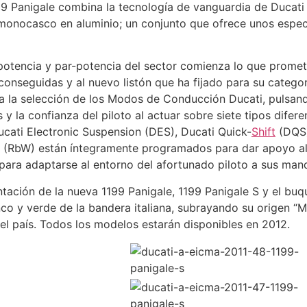
99 Panigale combina la tecnología de vanguardia de Ducati c
 monocasco en aluminio; un conjunto que ofrece unos espec
potencia y par-potencia del sector comienza lo que promet
 conseguidas y al nuevo listón que ha fijado para su categor
ca la selección de los Modos de Conducción Ducati, pulsan
 y la confianza del piloto al actuar sobre siete tipos difer
ucati Electronic Suspension (DES), Ducati Quick-
Shift
(DQS)
 (RbW) están íntegramente programados para dar apoyo al p
ara adaptarse al entorno del afortunado piloto a sus man
tación de la nueva 1199 Panigale, 1199 Panigale S y el buque
nco y verde de la bandera italiana, subrayando su origen “M
del país. Todos los modelos estarán disponibles en 2012.