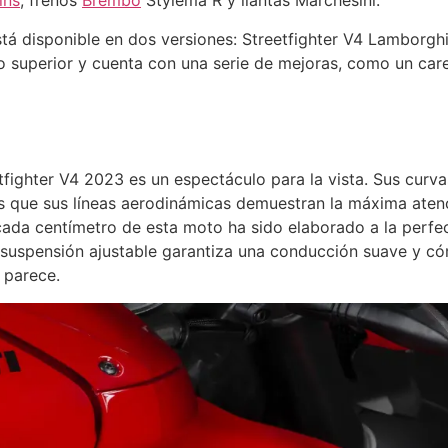
ins
, frenos
Brembo
Stylema R y llantas Marchesini.
stá disponible en dos versiones: Streetfighter V4 Lamborghi
cio superior y cuenta con una serie de mejoras, como un ca
etfighter V4 2023 es un espectáculo para la vista. Sus curv
s que sus líneas aerodinámicas demuestran la máxima atenc
ada centímetro de esta moto ha sido elaborado a la perfec
a suspensión ajustable garantiza una conducción suave y có
 parece.