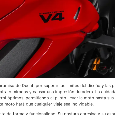
romiso de Ducati por superar los límites del diseño y las 
atraer miradas y causar una impresión duradera. La cuidada 
l óptimos, permitiendo al piloto llevar la moto hasta sus lí
ta moto hará que cualquier viaje sea inolvidable.
cta de forma y funcionalidad. Su postura agresiva y su asp