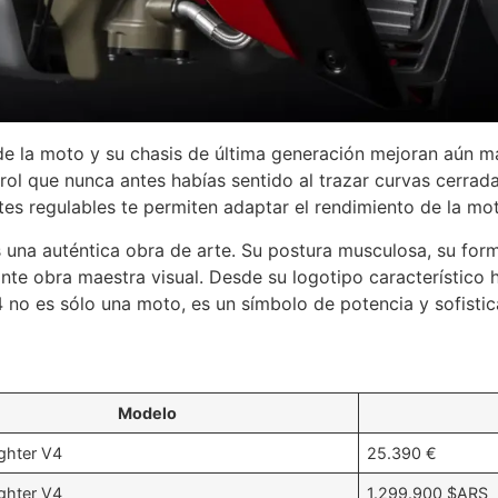
 la moto y su chasis de última generación mejoran aún m
rol que nunca antes habías sentido al trazar curvas cerrada
es regulables te permiten adaptar el rendimiento de la mot
es una auténtica obra de arte. Su postura musculosa, su fo
te obra maestra visual. Desde su logotipo característico ha
4 no es sólo una moto, es un símbolo de potencia y sofistic
Modelo
ighter V4
25.390 €
ighter V4
1.299.900 $ARS