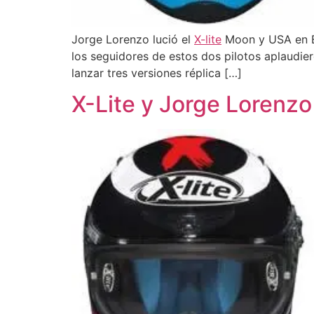
Jorge Lorenzo lució el
X-lite
Moon y USA en E
los seguidores de estos dos pilotos aplaudie
lanzar tres versiones réplica […]
X-Lite y Jorge Lorenzo