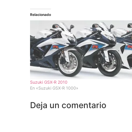
Relacionado
Suzuki GSX-R 2010
En «Suzuki GSX-R 1000»
Deja un comentario