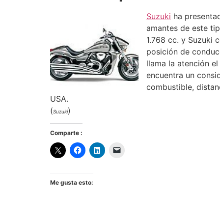
Suzuki
ha presentad
amantes de este tip
1.768 cc. y Suzuki
posición de conduc
llama la atención el
encuentra un consi
combustible, distan
USA.
(
)
Suzuki
Comparte :
Me gusta esto: