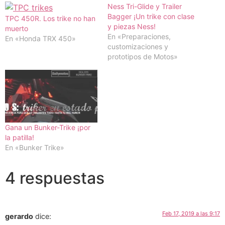
Ness Tri-Glide y Trailer
Bagger ¡Un trike con clase
TPC 450R. Los trike no han
y piezas Ness!
muerto
En «Preparaciones,
En «Honda TRX 450»
customizaciones y
prototipos de Motos»
Gana un Bunker-Trike ¡por
la patilla!
En «Bunker Trike»
4 respuestas
Feb 17, 2019 a las 9:17
gerardo
dice: