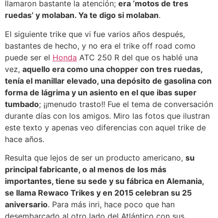
llamaron bastante la atención;
era ‘motos de tres
ruedas’ y molaban. Ya te digo si molaban
.
El siguiente trike que vi fue varios años después,
bastantes de hecho, y no era el trike off road como
puede ser el
Honda
ATC 250 R del que os hablé una
vez,
aquello era como una chopper con tres ruedas,
tenía el manillar elevado, una depósito de gasolina con
forma de lágrima y un asiento en el que ibas super
tumbado
; ¡¡menudo trasto!! Fue el tema de conversación
durante días con los amigos. Miro las fotos que ilustran
este texto y apenas veo diferencias con aquel trike de
hace años.
Resulta que lejos de ser un producto americano,
su
principal fabricante, o al menos de los más
importantes, tiene su sede y su fábrica en Alemania,
se llama Rewaco Trikes y en 2015 celebran su 25
aniversario
. Para más inri, hace poco que han
desembarcado al otro lado del Atlántico con sus