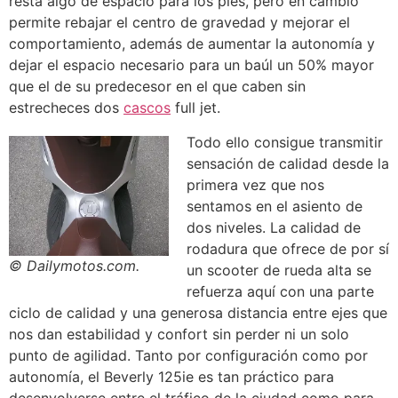
resta algo de espacio para los pies, pero en cambio
permite rebajar el centro de gravedad y mejorar el
comportamiento, además de aumentar la autonomía y
dejar el espacio necesario para un baúl un 50% mayor
que el de su predecesor en el que caben sin
estrecheces dos
cascos
full jet.
Todo ello consigue transmitir
sensación de calidad desde la
primera vez que nos
sentamos en el asiento de
dos niveles. La calidad de
rodadura que ofrece de por sí
© Dailymotos.com.
un scooter de rueda alta se
refuerza aquí con una parte
ciclo de calidad y una generosa distancia entre ejes que
nos dan estabilidad y confort sin perder ni un solo
punto de agilidad. Tanto por configuración como por
autonomía, el Beverly 125ie es tan práctico para
desenvolverse entre el tráfico de la ciudad como para