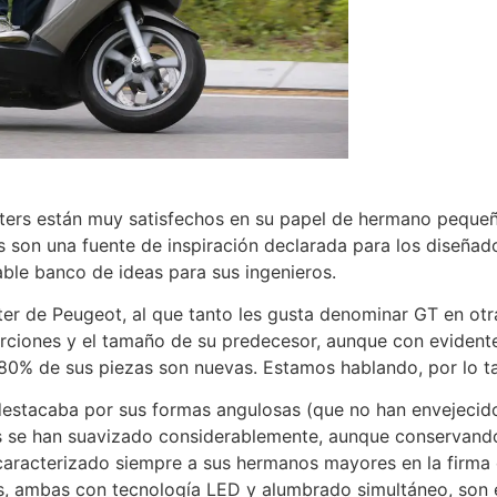
ers están muy satisfechos en su papel de hermano peque
s son una fuente de inspiración declarada para los diseñad
able banco de ideas para sus ingenieros.
er de Peugeot, al que tanto les gusta denominar GT en otra 
rciones y el tamaño de su predecesor, aunque con eviden
 80% de sus piezas son nuevas. Estamos hablando, por lo ta
s destacaba por sus formas angulosas (que no han envejecid
as se han suavizado considerablemente, aunque conservand
caracterizado siempre a sus hermanos mayores en la firma d
s, ambas con tecnología LED y alumbrado simultáneo, son 