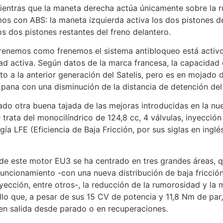
entras que la maneta derecha actúa únicamente sobre la r
 con ABS: la maneta izquierda activa los dos pistones de
los dos pistones restantes del freno delantero.
 frenemos como frenemos el sistema antibloqueo está activo
ad activa. Según datos de la marca francesa, la capacidad
to a la anterior generación del Satelis, pero es en mojad
pana con una disminución de la distancia de detención del 
vado otra buena tajada de las mejoras introducidas en la nu
 trata del monocilíndrico de 124,8 cc, 4 válvulas, inyección
gía LFE (Eficiencia de Baja Fricción, por sus siglas en ingl
 de este motor EU3 se ha centrado en tres grandes áreas, 
funcionamiento -con una nueva distribución de baja fricció
nyección, entre otros-, la reducción de la rumorosidad y la 
 ello que, a pesar de sus 15 CV de potencia y 11,8 Nm de p
r en salida desde parado o en recuperaciones.