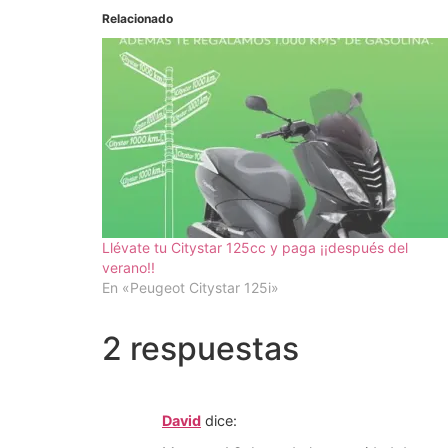
Relacionado
Llévate tu Citystar 125cc y paga ¡¡después del
verano!!
En «Peugeot Citystar 125i»
2 respuestas
David
dice: