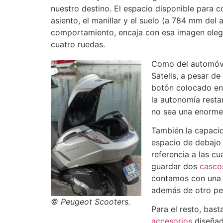
nuestro destino. El espacio disponible para 
asiento, el manillar y el suelo (a 784 mm del
comportamiento, encaja con esa imagen elega
cuatro ruedas.
Como del automóvil
Satelis, a pesar d
botón colocado en 
la autonomía resta
no sea una enorme 
También la capacid
espacio de debajo 
referencia a las c
guardar dos
casco
contamos con una e
además de otro peq
© Peugeot Scooters.
Para el resto, bast
accesorios
diseñad