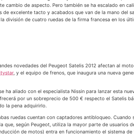
te cambio de aspecto. Pero también se ha escalado en cali
es de excelente tacto y acabados que van de la mano del sal
a división de cuatro ruedas de la firma francesa en los últ
grandes novedades del Peugeot Satelis 2012 afectan al moto
tystar
, y el equipo de frenos, que inaugura una nueva gene
e ha aliado con el especialista Nissin para lanzar esta nue
recerá por un sobreprecio de 500 € respecto el Satelis bá
o la pena adquirirlo.
mbas ruedas cuentan con captadores antibloqueo. Cuando s
la que, según Peugeot, utiliza la mayor parte de usuarios d
nducción de motos) entra en funcionamiento el sistema de