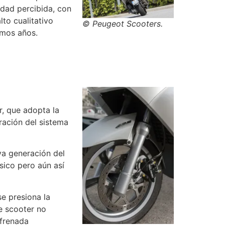
dad percibida, con
to cualitativo
© Peugeot Scooters.
imos años.
r, que adopta la
ración del sistema
va generación del
sico pero aún así
e presiona la
e scooter no
 frenada