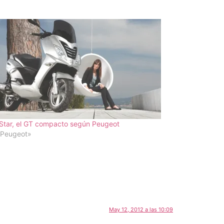
Star, el GT compacto según Peugeot
«Peugeot»
May 12, 2012 a las 10:09