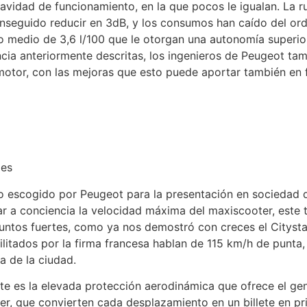
vidad de funcionamiento, en la que pocos le igualan. La 
onseguido reducir en 3dB, y los consumos han caído del or
o medio de 3,6 l/100 que le otorgan una autonomía superio
cia anteriormente descritas, los ingenieros de Peugeot ta
otor, con las mejoras que esto puede aportar también en f
les
o escogido por Peugeot para la presentación en sociedad d
ar a conciencia la velocidad máxima del maxiscooter, este t
puntos fuertes, como ya nos demostró con creces el Citysta
cilitados por la firma francesa hablan de 115 km/h de punta
a de la ciudad.
e es la elevada protección aerodinámica que ofrece el ge
r, que convierten cada desplazamiento en un billete en pr