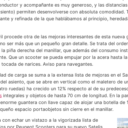
conductor y acompañante es muy generoso, y las distancias r
 asiento) permiten desenvolverse con absoluta comodidad. T
nte y refinada de la que hablábamos al principio, heredad
 procede otra de las mejoras interesantes de esta nueva 
e no ser más que un pequeño gran detalle. Se trata del or
la piña derecha del manillar, que además del consumo inst
nte. Que un scooter se pueda empujar por la acera hasta la
tocada de narices. Aviso para navegantes.
ad de carga se suma a la extensa lista de mejoras en el Sat
del asiento, que se abre en vertical como el maletero de 
uatro ruedas) ha crecido un 12% respecto al de su predeceso
s
integrales y objetos de hasta 70 cm de longitud. En la pa
norme guantera con llave capaz de alojar una botella de 1 
ueño espacio portaobjetos sin cierre en el manillar.
a con echar un vistazo a la vigorizada lista de
os por Peugeot Scooters para su nuevo Satelis,