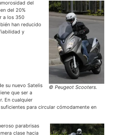
rumorosidad del
den del 20%
r a los 350
mbién han reducido
iabilidad y
e su nuevo Satelis
© Peugeot Scooters.
iene que ser a
r. En cualquier
, suficientes para circular cómodamente en
neroso parabrisas
imera clase hacia