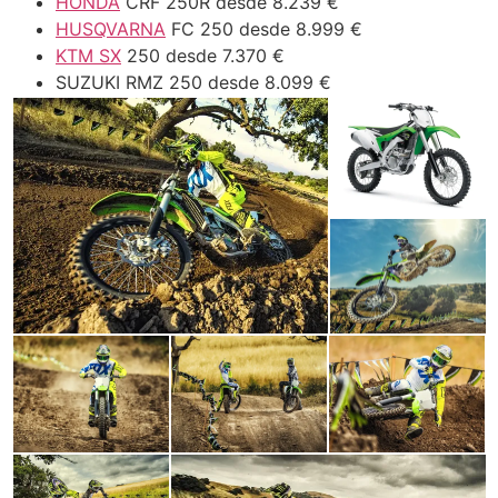
HONDA
CRF 250R desde
8.239 €
HUSQVARNA
FC 250 desde
8.999 €
KTM SX
250 desde
7.370 €
SUZUKI RMZ 250 desde
8.099 €