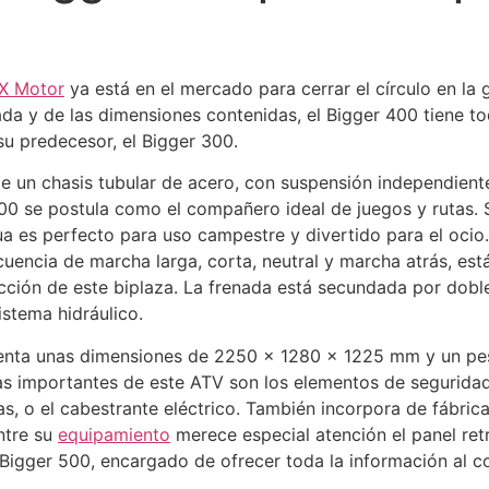
X Motor
ya está en el mercado para cerrar el círculo en l
ada y de las dimensiones contenidas, el Bigger 400 tiene t
su predecesor, el Bigger 300.
de un chasis tubular de acero, con suspensión independient
400 se postula como el compañero ideal de juegos y rutas.
ua es perfecto para uso campestre y divertido para el ocio
uencia de marcha larga, corta, neutral y marcha atrás, est
cción de este biplaza. La frenada está secundada por dobl
istema hidráulico.
senta unas dimensiones de 2250 x 1280 x 1225 mm y un pe
cas importantes de este ATV son los elementos de seguridad
as, o el cabestrante eléctrico. También incorpora de fábric
ntre su
equipamiento
merece especial atención el panel re
Bigger 500, encargado de ofrecer toda la información al c