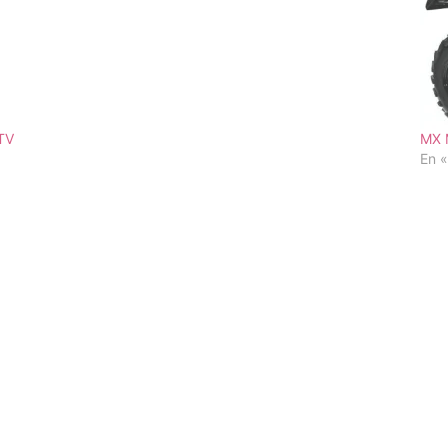
TV
MX M
En 