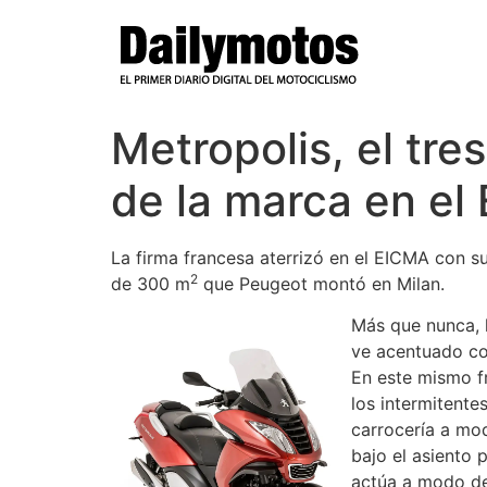
Ir
al
contenido
Metropolis, el tre
de la marca en el
La firma francesa aterrizó en el EICMA con su
2
de 300 m
que Peugeot montó en Milan.
Más que nunca, l
ve acentuado con
En este mismo fr
los intermitente
carrocería a mo
bajo el asiento 
actúa a modo de