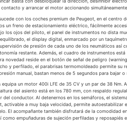
ancar basta con desbloquear la dirección, desinhibir electr
 contacto y arrancar el motor accionando simultáneamente
 sucede con los coches premium de Peugeot, en el centro de
s un freno de estacionamiento eléctrico, fácilmente accesi
jo los ojos del piloto, el panel de instrumentos no dista m
quilibrado, el display digital, enmarcado por un taquímetr
upervisión de presión de cada uno de los neumáticos así 
tonomía restante. Además, el cuadro de instrumentos está
Otra novedad reside en el botón de señal de peligro (warning
cho y perfilado, el parabrisas termomoldeado permite su re
presión manual, bastan menos de 5 segundos para bajar o s
s equipa un motor 400i LFE de 35 CV y un par de 38 Nm. A
 altura del asiento está en los 780 mm, con respaldo regul
 del conductor. Al detenernos en los semáforos, el sistema
 activable a muy baja velocidad, permite autoestabilizar e
uelo. El acompañante también disfrutará de la comodidad en
sí como empuñaduras de sujeción perfiladas y reposapiés 