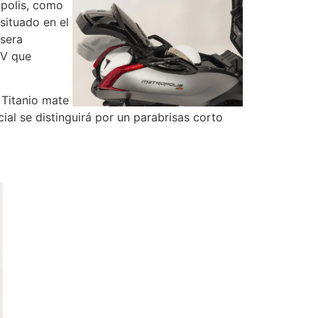
opolis, como
 situado en el
asera
2V que
 Titanio mate
ial se distinguirá por un parabrisas corto