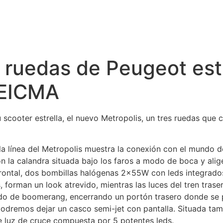
s ruedas de Peugeot est
 EICMA
 scooter estrella, el nuevo Metropolis, un tres ruedas que c
a línea del Metropolis muestra la conexión con el mundo de
 la calandra situada bajo los faros a modo de boca y alige
ontal, dos bombillas halógenas 2x55W con leds integrados 
s, forman un look atrevido, mientras las luces del tren tra
do de boomerang, encerrando un portón trasero donde se p
podremos dejar un casco semi-jet con pantalla. Situada tamb
 luz de cruce compuesta por 5 potentes leds.