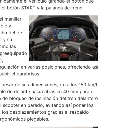
ónicamente el vehículo girando el botón que
 el botón START y la palanca de freno.
l manillar
ble y
ucho del de
o y su
como las
 preequipado
),
gulación en varias posiciones, ofreciendo así
ubir el parabrisas.
 pesar de sus dimensiones, roza los 150 km/h
able de delante hacia atrás en 40 mm para el
 de bloqueo de inclinación del tren delantero
l scooter en parado, evitando así poner los
 los desplazamientos gracias al respaldo
ergonómicos plegables.