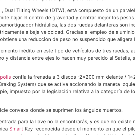
ro , Dual Tilting Wheels (DTW), está compuesto de un paral
mite bajar el centro de gravedad y centrar mejor los pesos
amortiguador hidráulica, las dos ruedas delanteras son ind
tricamente a baja velocidad. Gracias al empleo de alumini
obtiene una reducción de peso no suspendido que aligera la
lemento inédito en este tipo de vehículos de tres ruedas, 
o y distancia entre ejes lo hacen muy parecido al Satelis,
polis
confía la frenada a 3 discos -2×200 mm delante / 1
Braking System) que se activa accionando la maneta izquie
ie, impuesto por la legislación relativa a la categoría de lo
ficie convexa donde se suprimen los ángulos muertos.
 entrada para la llave no la encontrarás, y es que no existe
ónica
Smart
Key reconocida desde el momento en que el pilo