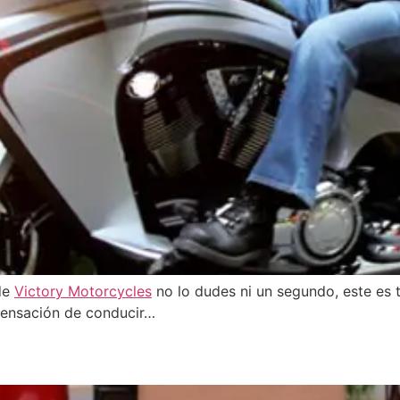
 de
Victory Motorcycles
no lo dudes ni un segundo, este es 
sensación de conducir…