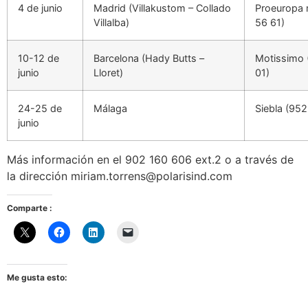
4 de junio
Madrid (Villakustom – Collado
Proeuropa 
Villalba)
56 61)
10-12 de
Barcelona (Hady Butts –
Motissimo 
junio
Lloret)
01)
24-25 de
Málaga
Siebla (952
junio
Más información en el 902 160 606 ext.2 o a través de
la dirección miriam.torrens@polarisind.com
Comparte :
Me gusta esto: