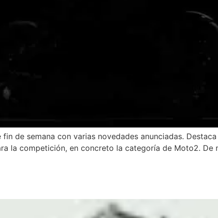
te fin de semana con varias novedades anunciadas. Destac
ra la competición, en concreto la categoría de Moto2. De 