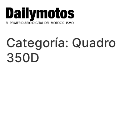
Ir
al
contenido
Categoría:
Quadro
350D