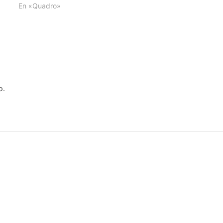
En «Quadro»
o.