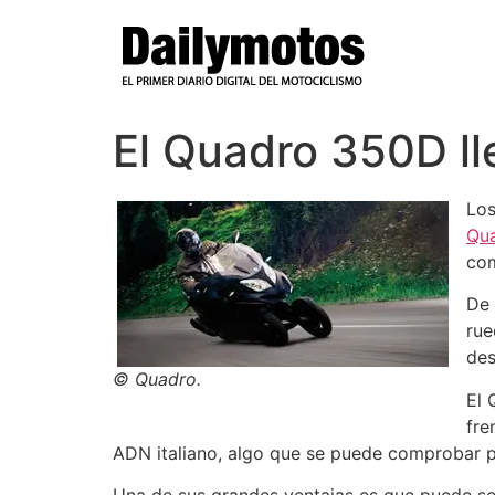
Ir
al
contenido
El Quadro 350D ll
Los
Qu
com
De 
rue
des
© Quadro.
El 
fre
ADN italiano, algo que se puede comprobar p