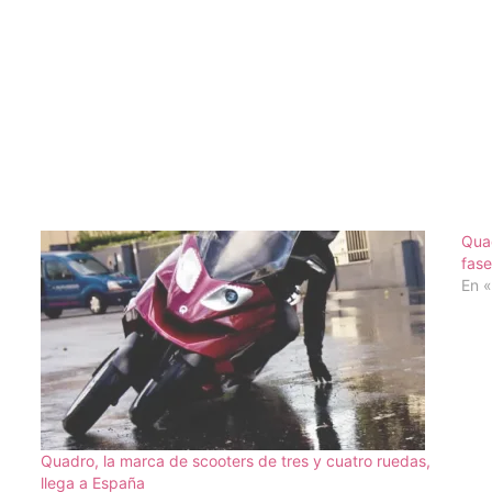
Quad
fase
En 
Quadro, la marca de scooters de tres y cuatro ruedas,
llega a España