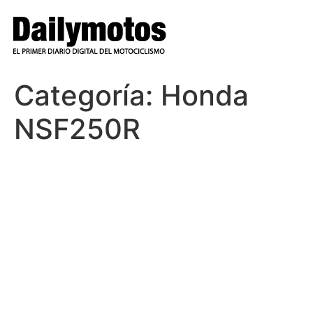
Ir
al
contenido
Categoría:
Honda
NSF250R