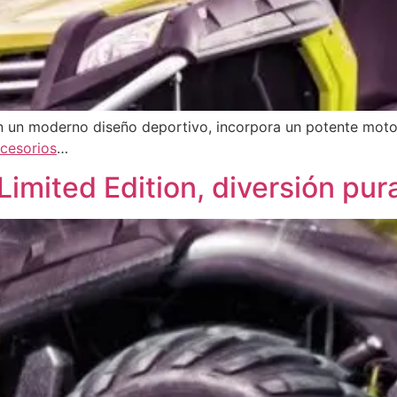
on un moderno diseño deportivo, incorpora un potente moto
cesorios
…
mited Edition, diversión pura