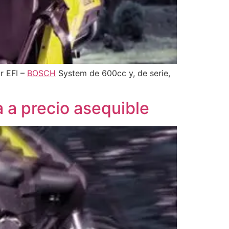
r EFI –
BOSCH
System de 600cc y, de serie,
 a precio asequible