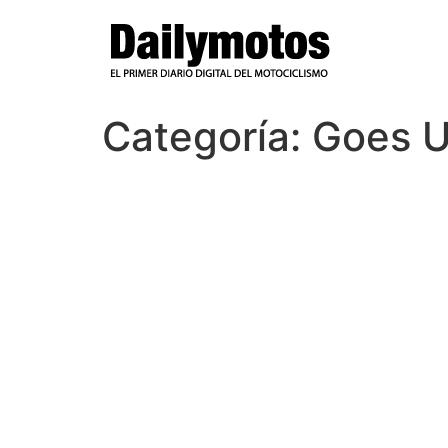
Ir
al
contenido
Categoría:
Goes U