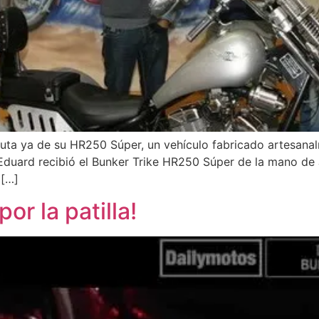
ruta ya de su HR250 Súper, un vehículo fabricado artesana
 Eduard recibió el Bunker Trike HR250 Súper de la mano de
 […]
or la patilla!