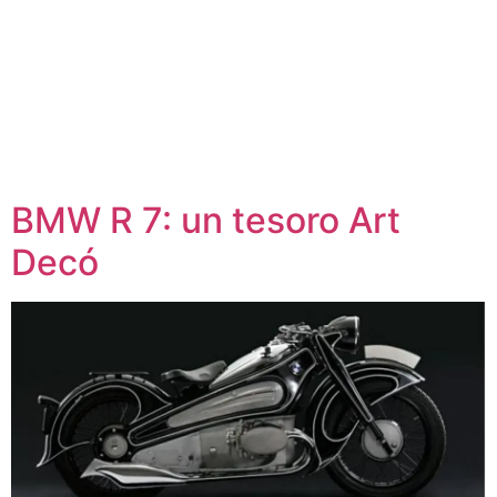
BMW R 7: un tesoro Art
Decó