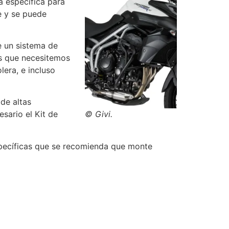
a específica para
e y se puede
e un sistema de
os que necesitemos
era, e incluso
de altas
© Givi.
esario el Kit de
specíficas que se recomienda que monte