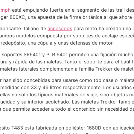
iumph
está empujando fuerte en el segmento de las trail de
iger 800XC, una apuesta de la firma británica al que aho
fabricante italiano de
accesorios
para moto ha creado una lí
ambos modelos compuesta por soportes de anclaje específ
redepósito, una cúpula y unas defensas de motor.
 soportes SR6401 y PLR 6401 permiten una fijación mucho 
ura y rápida de las maletas. Tanto el soporte para el baúl
 maletas laterales complementan a familia Trekker de malet
r han sido concebidas para usarse como top case o maleta 
 medidas con 33 y 46 litros respectivamente. Los usuarios 
llas no sólo los típicos materiales de viaje, sino objetos 
queidad y su interior acolchado. Las maletas Trekker tambi
a que permite acceder a todo el contenido sin necesidad de
sito T483 está fabricada en poliéster 1680D con aplicacio