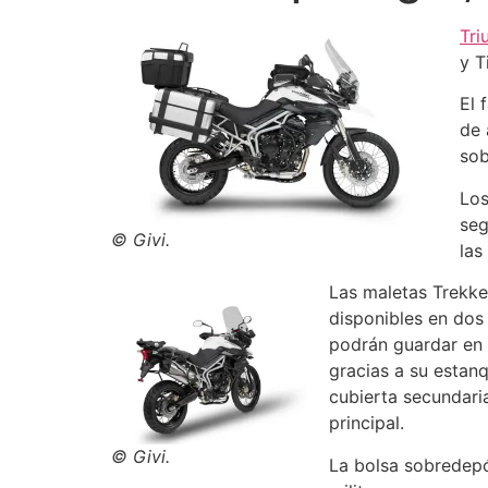
Tr
y T
El 
de 
sob
Los
seg
© Givi.
las
Las maletas Trekke
disponibles en dos
podrán guardar en e
gracias a su estan
cubierta secundari
principal.
© Givi.
La bolsa sobredepó