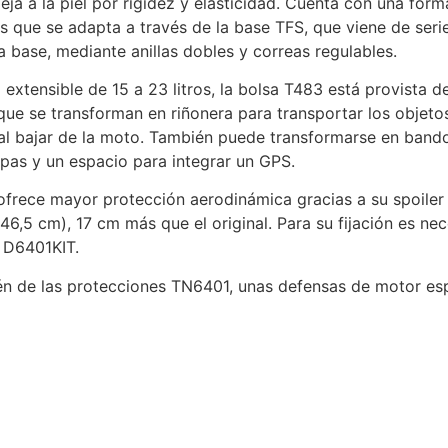
eja a la piel por rigidez y elasticidad. Cuenta con una form
os que se adapta a través de la base TFS, que viene de seri
a base, mediante anillas dobles y correas regulables.
extensible de 15 a 23 litros, la bolsa T483 está provista d
s que se transforman en riñonera para transportar los objet
al bajar de la moto. También puede transformarse en bandol
pas y un espacio para integrar un GPS.
frece mayor protección aerodinámica gracias a su spoiler 
6,5 cm), 17 cm más que el original. Para su fijación es nec
o D6401KIT.
ién de las protecciones TN6401, unas defensas de motor e