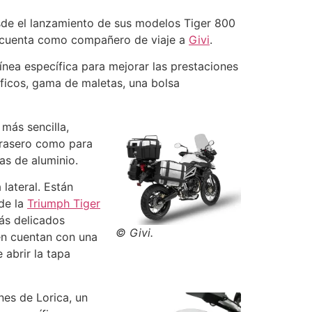
sde el lanzamiento de sus modelos Tiger 800
ra cuenta como compañero de viaje a
Givi
.
nea específica para mejorar las prestaciones
icos, gama de maletas, una bolsa
más sencilla,
 trasero como para
as de aluminio.
lateral. Están
de la
Triumph Tiger
más delicados
© Givi.
én cuentan con una
 abrir la tapa
nes de Lorica, un