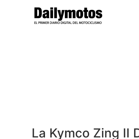
Ir
al
contenido
La Kymco Zing II 