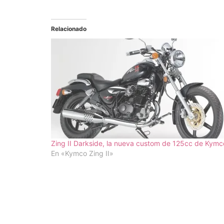
Relacionado
Zing II Darkside, la nueva custom de 125cc de Kymc
En «Kymco Zing II»