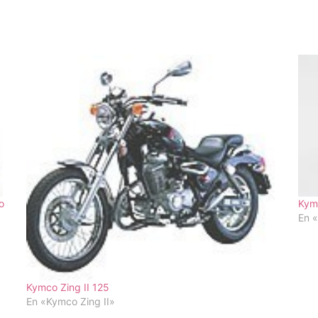
o
Kym
En 
Kymco Zing II 125
En «Kymco Zing II»