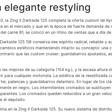
 elegante restyling
50, la Zing II Darkside 125 completa la oferta custom de 
ia en el mercado y que en la época de fuerte demanda de m
 del carné B1, se colocó en un ritmo de ventas que a día de
 Darkside 125 ’08 conserva ese espíritu radical, rebelde y a
s cambios estéticos manteniendo intacto su concepto: una 
 contrario que las custom cruiser: guardabarros ajustados, 
las mejores de su categoría (154 kg.), y la escasa altura d
ir para cualquier motorista. La estética de la reestilizada 
ter, palancas y guardabarros delantero. En lugar de los clás
almente en negro. Los intermitentes cromados se sustituyen
sparentes. Los cromados quedan reducidos a un gran velocí
e el depósito.
rima en la Zing II Darkside 125. Su nuevo sistema de distri