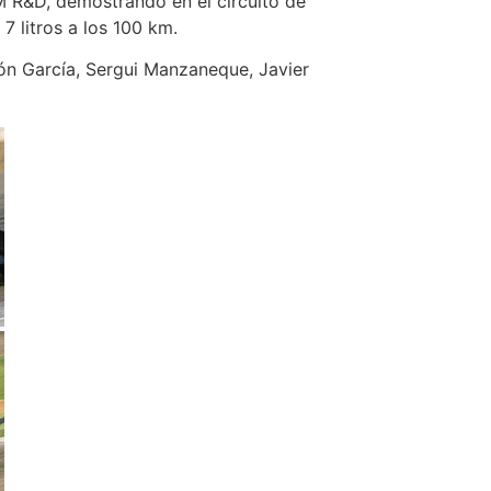
M R&D, demostrando en el circuito de
 litros a los 100 km.
ón García, Sergui Manzaneque, Javier