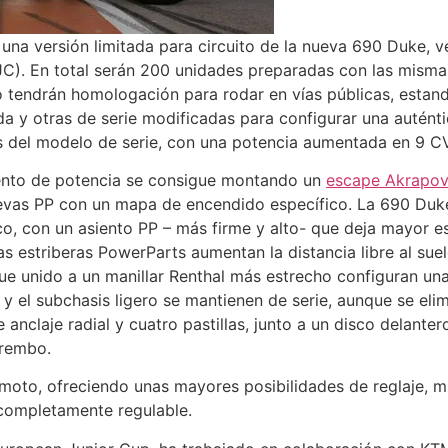
una versión limitada para circuito de la nueva 690 Duke, 
C). En total serán 200 unidades preparadas con las misma
no tendrán homologación para rodar en vías públicas, esta
 y otras de serie modificadas para configurar una auténti
s del modelo de serie, con una potencia aumentada en 9 CV
ento de potencia se consigue montando un
escape Akrapov
levas PP con un mapa de encendido específico. La 690 Duke
, con un asiento PP – más firme y alto- que deja mayor es
as estriberas PowerParts aumentan la distancia libre al suel
que unido a un manillar Renthal más estrecho configuran una
y el subchasis ligero se mantienen de serie, aunque se eli
 anclaje radial y cuatro pastillas, junto a un disco delant
rembo.
moto, ofreciendo unas mayores posibilidades de reglaje, m
completamente regulable.