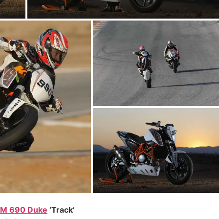
M 690 Duke
‘Track’