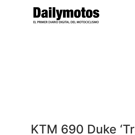
Ir
al
contenido
KTM 690 Duke ‘Trac