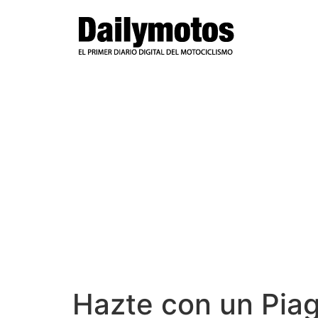
Ir
al
contenido
Hazte con un Piag